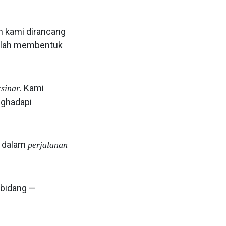
h kami dirancang
dalah membentuk
. Kami
sinar
ghadapi
h dalam
perjalanan
 bidang —