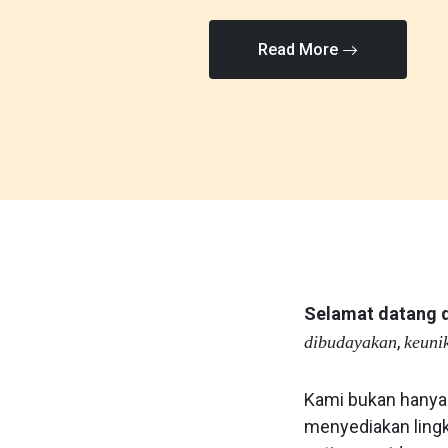
Read More
Selamat datang 
,
dibudayakan
keuni
Kami bukan hanya
menyediakan ling