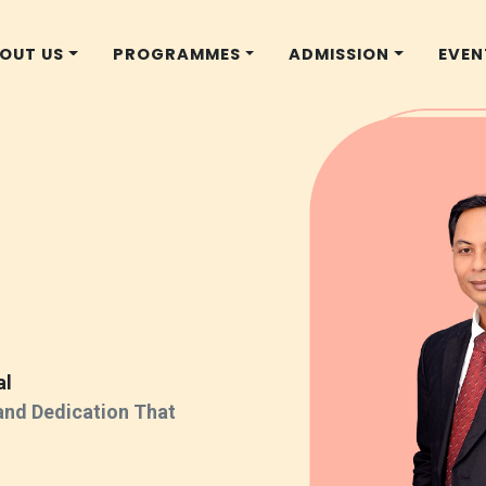
OUT US
PROGRAMMES
ADMISSION
EVEN
al
 and Dedication That