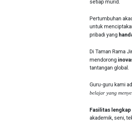
setiap murid.
Pertumbuhan akade
untuk menciptak
pribadi yang
hand
Di Taman Rama Ji
mendorong
inova
tantangan global.
Guru-guru kami a
belajar yang meny
Fasilitas lengkap
akademik, seni, te