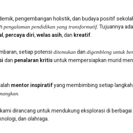
mik, pengembangan holistik, dan budaya positif sekola
an
. Tujuannya a
pengalaman pendidikan yang transformatif
al
,
percaya diri
,
welas asih
, dan
kreatif
.
mbaran, setiap potensi
dan
ditemukan
digembleng untuk ber
si
dan
penalaran kritis
untuk mempersiapkan murid men
dalah
mentor inspiratif
yang membimbing setiap langka
.
enangkan
kami dirancang untuk mendukung eksplorasi di berbagai
knologi, dan olahraga.