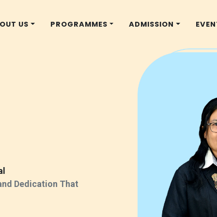
OUT US
PROGRAMMES
ADMISSION
EVEN
al
 and Dedication That