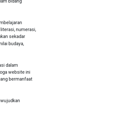
lam bidang
mbelajaran
literasi, numerasi,
ukan sekadar
ilai budaya,
asi dalam
oga website ini
yang bermanfaat
a wujudkan