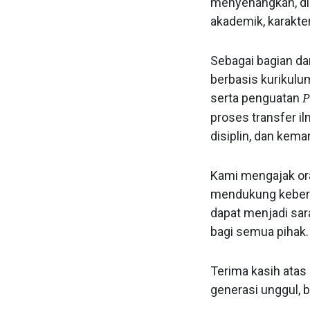
menyenangkan, di
akademik, karakter
Sebagai bagian da
berbasis kurikulum
serta penguatan
P
proses transfer il
disiplin, dan keman
Kami mengajak ora
mendukung keberh
dapat menjadi sar
bagi semua pihak.
Terima kasih ata
generasi unggul, 