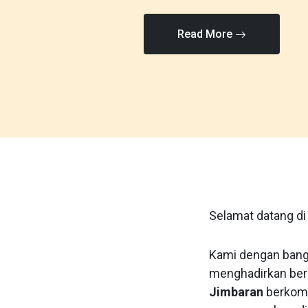
Read More
Selamat datang d
Kami dengan bangg
menghadirkan berb
Jimbaran
berkomi